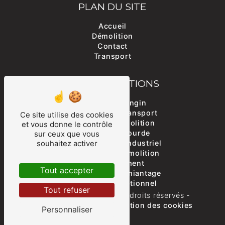
PLAN DU SITE
Accueil
Démolition
Contact
Transport
NOS PRESTATIONS
Transport d'engin
Entreprise de transport
Ce site utilise des cookies
Travaux de démolition
et vous donne le contrôle
Manutention lourde
sur ceux que vous
Démantèlement industriel
souhaitez activer
Entreprise de démolition
Curage bâtiment
Tout accepter
Travaux de désamiantage
Transport exceptionnel
Tout refuser
©
Vistalid
- 2026 - Tous droits réservés -
Mentions légales
-
Gestion des cookies
Personnaliser