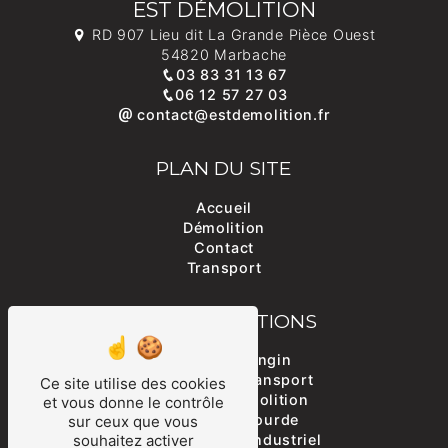
EST DÉMOLITION
RD 907 Lieu dit La Grande Pièce Ouest
54820 Marbache
03 83 31 13 67
06 12 57 27 03
contact@estdemolition.fr
PLAN DU SITE
Accueil
Démolition
Contact
Transport
NOS PRESTATIONS
Transport d'engin
Entreprise de transport
Ce site utilise des cookies
Travaux de démolition
et vous donne le contrôle
Manutention lourde
sur ceux que vous
Démantèlement industriel
souhaitez activer